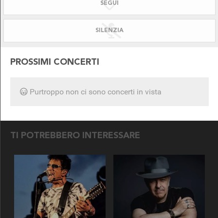
SEGUI
SILENZIATO!
DISPONIBILE PER
SILENZIA
PROSSIMI CONCERTI
Purtroppo non ci sono concerti in vista
SEGUICI SU
TI POTREBBERO INTERESSARE