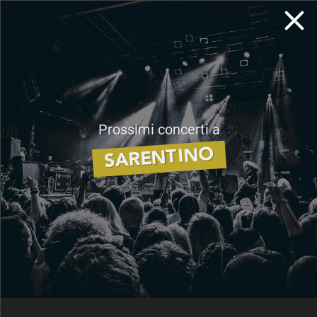
DA NON PERDERE
LE ULTIME NOVITÀ
Prossimi concerti a
SARENTINO
Chi siamo
Privacy