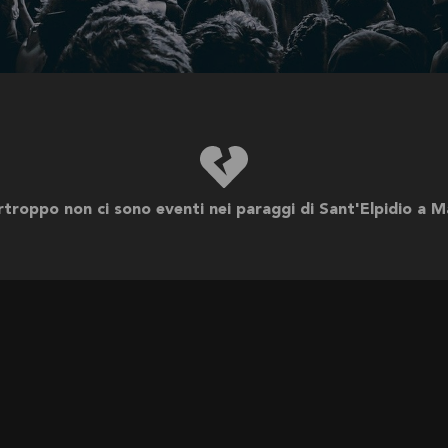
Spezzano della Sila
Sarentino
Sogliano Al Rubicone
Sapri
a Strada del
Silandro
San Zeno
rtroppo non ci sono eventi nei paraggi di Sant'Elpidio a M
DISPONIBILE PER
SEGUICI SU