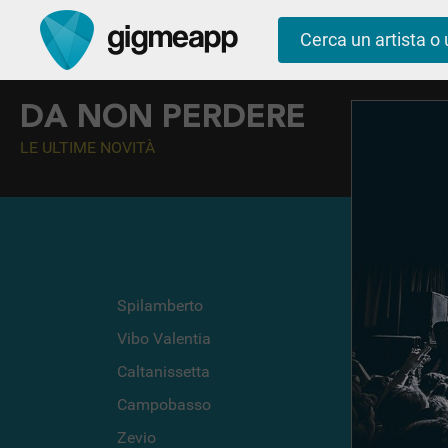
DA NON PERDERE
LE ULTIME NOVITÀ
Spilamberto
Villa Castelli
Vibo Valentia
Vieste
Caltanissetta
Valdobbiade
Campobasso
Valderice
Zevio
Tuoro Sul Tr