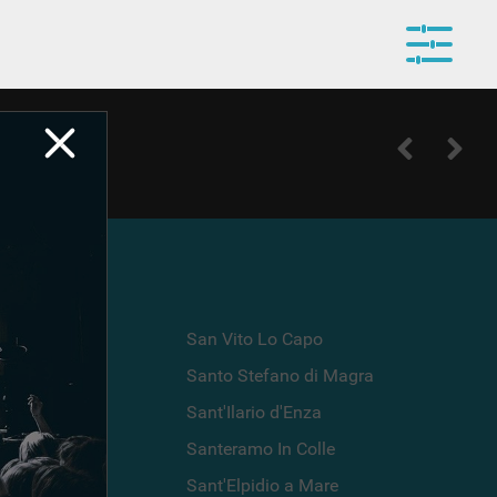
 Reghena
San Vito Lo Capo
 Scrivia
Santo Stefano di Magra
lco
Sant'Ilario d'Enza
Santeramo In Colle
Sant'Elpidio a Mare