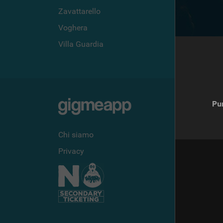
Zavattarello
Trepuzzi
Voghera
Torrenova
Villa Guardia
Termeno sull
Vino
Pu
Chi siamo
Privacy