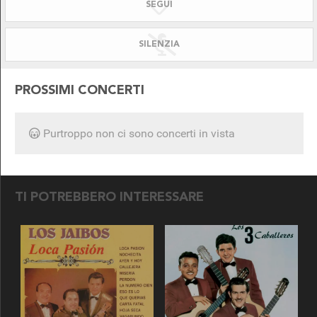
SEGUI
SILENZIATO!
DISPONIBILE PER
SILENZIA
PROSSIMI CONCERTI
Purtroppo non ci sono concerti in vista
SEGUICI SU
TI POTREBBERO INTERESSARE