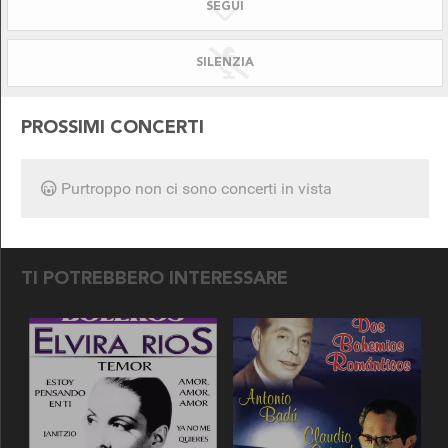
SEGUI
SILENZIATO!
DISPONIBILE PER
SILENZIA
PROSSIMI CONCERTI
Purtroppo non ci sono concerti in vista
SEGUICI SU
TI POTREBBERO INTERESSARE