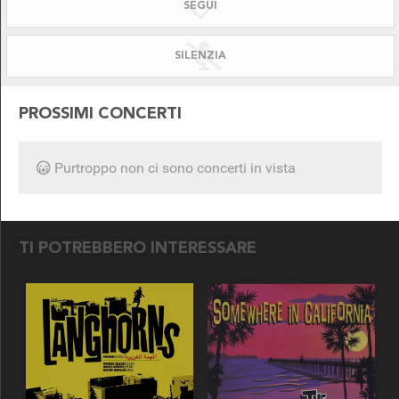
SEGUI
SILENZIATO!
DISPONIBILE PER
SILENZIA
PROSSIMI CONCERTI
Purtroppo non ci sono concerti in vista
SEGUICI SU
TI POTREBBERO INTERESSARE