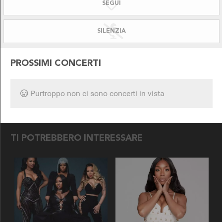
SEGUI
SILENZIATO!
DISPONIBILE PER
SILENZIA
PROSSIMI CONCERTI
Purtroppo non ci sono concerti in vista
SEGUICI SU
TI POTREBBERO INTERESSARE