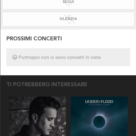
SEGUI
SILENZIATO!
DISPONIBILE PER
SILENZIA
PROSSIMI CONCERTI
Purtroppo non ci sono concerti in vista
SEGUICI SU
TI POTREBBERO INTERESSARE