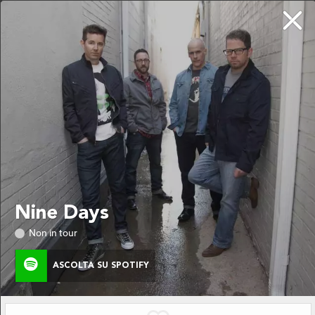
DA NON PERDERE
LE ULTIME NOVITÀ
Chi siamo
Nine Days
Privacy
Non in tour
ASCOLTA SU SPOTIFY
SEGUITO!