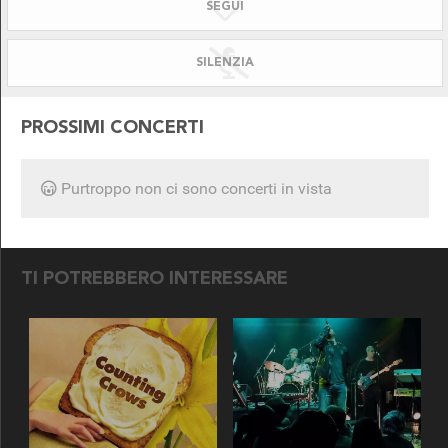
SEGUI
SILENZIATO!
DISPONIBILE PER
SILENZIA
PROSSIMI CONCERTI
Purtroppo non ci sono concerti in vista
SEGUICI SU
TI POTREBBERO INTERESSARE