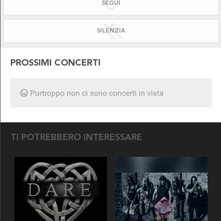
SEGUI
SILENZIATO!
DISPONIBILE PER
SILENZIA
PROSSIMI CONCERTI
Purtroppo non ci sono concerti in vista
SEGUICI SU
TI POTREBBERO INTERESSARE