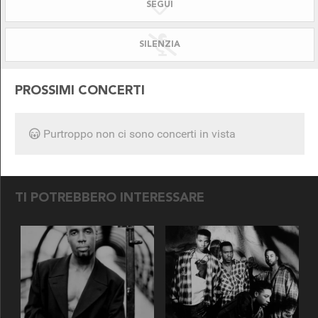
SEGUI
SILENZIATO!
DISPONIBILE PER
SILENZIA
PROSSIMI CONCERTI
Purtroppo non ci sono concerti in vista
SEGUICI SU
TI POTREBBERO INTERESSARE