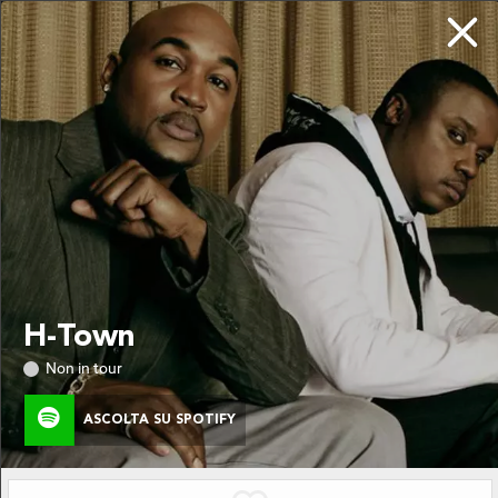
DA NON PERDERE
LE ULTIME NOVITÀ
Chi siamo
H-Town
Privacy
Non in tour
ASCOLTA SU SPOTIFY
SEGUITO!