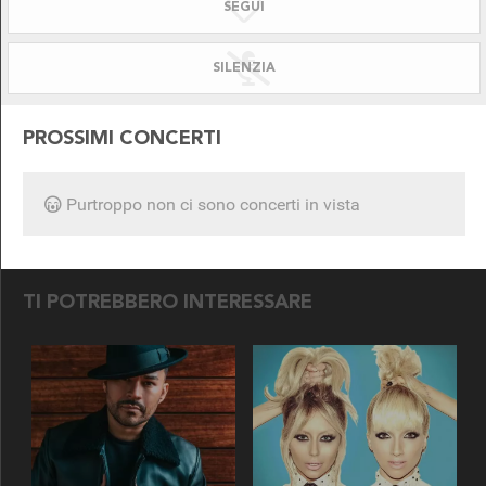
SEGUI
SILENZIATO!
DISPONIBILE PER
SILENZIA
PROSSIMI CONCERTI
Purtroppo non ci sono concerti in vista
SEGUICI SU
TI POTREBBERO INTERESSARE