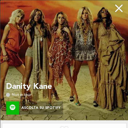
DA NON PERDERE
LE ULTIME NOVITÀ
Chi siamo
Danity Kane
Privacy
Non in tour
ASCOLTA SU SPOTIFY
SEGUITO!