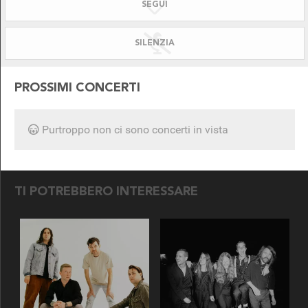
SEGUI
SILENZIATO!
DISPONIBILE PER
SILENZIA
PROSSIMI CONCERTI
Purtroppo non ci sono concerti in vista
SEGUICI SU
TI POTREBBERO INTERESSARE